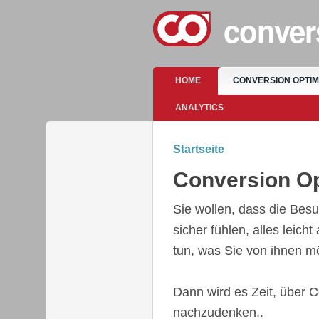
conver
Hauptmenü
HOME
CONVERSION OPTI
ANALYTICS
Startseite
Sie sind hier
Conversion O
Sie wollen, dass die Besu
sicher fühlen, alles leich
tun, was Sie von ihnen 
Dann wird es Zeit, über 
nachzudenken..