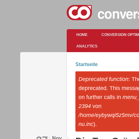
conver
Hauptmenü
HOME
CONVERSION OPTI
ANALYTICS
Startseite
Sie sind hier
Deprecated function
: Th
Fehlermeldung
deprecated. This messa
on further calls in
menu_s
2394
von
/home/eybywqi5z5mv/co
nu.inc
).
Nov