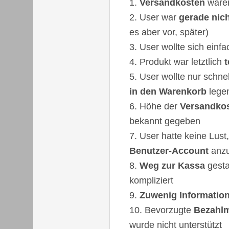
Versandkosten
ware
User war
gerade nich
es aber vor, später)
User wollte sich einf
Produkt war letztlich
t
User wollte nur schne
in den Warenkorb
lege
Höhe der
Versandko
bekannt gegeben
User hatte keine Lust
Benutzer-Account
anzu
Weg zur Kassa
gesta
kompliziert
Zuwenig Informatio
Bevorzugte
Bezahlm
wurde nicht unterstützt