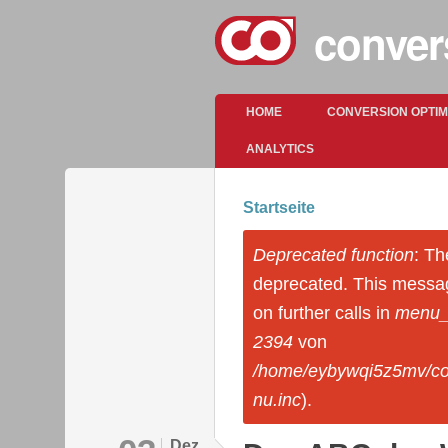
conver
Hauptmenü
HOME
CONVERSION OPTI
ANALYTICS
Startseite
Sie sind hier
Deprecated function
: Th
Fehlermeldung
deprecated. This messa
on further calls in
menu_s
2394
von
/home/eybywqi5z5mv/co
nu.inc
).
Dez