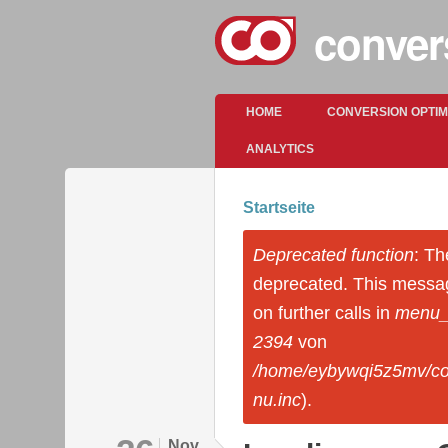
conver
Hauptmenü
HOME
CONVERSION OPTI
ANALYTICS
Startseite
Sie sind hier
Deprecated function
: Th
Fehlermeldung
deprecated. This messa
on further calls in
menu_s
2394
von
/home/eybywqi5z5mv/co
nu.inc
).
Nov