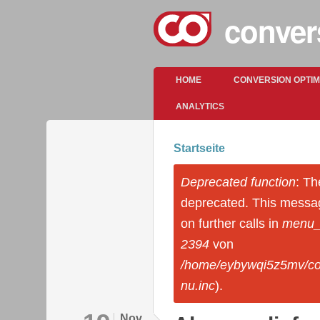
conver
Hauptmenü
HOME
CONVERSION OPTI
ANALYTICS
Startseite
Sie sind hier
Deprecated function
: Th
Fehlermeldung
deprecated. This messa
on further calls in
menu_s
2394
von
/home/eybywqi5z5mv/co
nu.inc
).
Nov