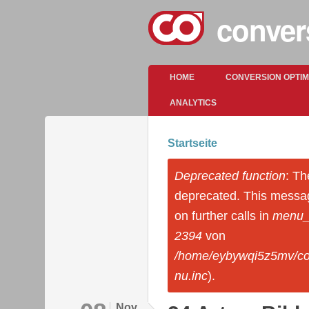
conver
Hauptmenü
HOME
CONVERSION OPTI
ANALYTICS
Startseite
Sie sind hier
Deprecated function
: Th
Fehlermeldung
deprecated. This messa
on further calls in
menu_s
2394
von
/home/eybywqi5z5mv/co
nu.inc
).
Nov